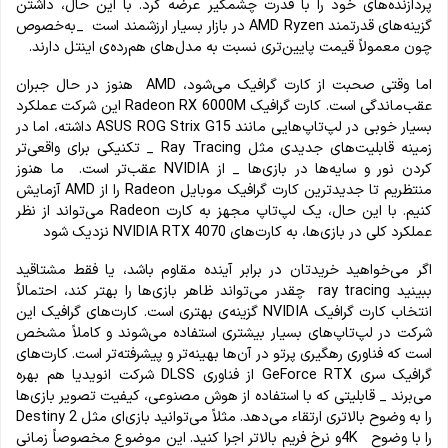
پردازنده‌های خود را با قدرت چشمگیر عرضه کرد. با این حال، داشتن
گزینه‌های قدرتمند AMD Ryzen در بازار بسیار ارزشمند است _به‌خصوص
چون معمولاً قیمت پایین‌تری نسبت به مدل‌های هم‌رده‌ی اینتل دارند.
اما وقتی صحبت از کارت گرافیک می‌شود، AMD هنوز در حال جبران
عقب‌ماندگی است. کارت گرافیک Radeon RX 6000M این شرکت عملکرد
بسیار خوبی در لپ‌تاپ‌هایی مانند ASUS ROG Strix G15 داشته، اما در
زمینه قابلیت‌های جدیدی مثل Ray Tracing _ تکنیکی برای واقعی‌تر
کردن نور و سایه‌ها در بازی‌ها _ از NVIDIA عقب‌تر است. ما هنوز
منتظریم تا جدیدترین کارت گرافیک موبایل Radeon را از AMD آزمایش
کنیم. با این حال، یک لپ‌تاپ مجهز به کارت Radeon می‌تواند از نظر
عملکرد کلی در بازی‌ها، به کارت‌های NVIDIA RTX 4070 نزدیک شود
اگر می‌خواهید خریدتان در برابر آینده مقاوم باشد، یا فقط مشتاقید
ببینید ray tracing چقدر می‌تواند ظاهر بازی‌ها را بهتر کند، احتمالاً
انتخاب کارت گرافیک NVIDIA گزینه‌ی بهتری است. کارت‌های گرافیک این
شرکت در لپ‌تاپ‌های بسیار بیشتری استفاده می‌شوند و کاملاً مشخص
است که فناوری رهگیری پرتو در آن‌ها بهینه‌تر و پیشرفته‌تر است. کارت‌های
گرافیک سری GeForce RTX از فناوری DLSS شرکت انویدیا هم بهره
می‌برند _ قابلیتی که با استفاده از هوش مصنوعی، کیفیت تصویر بازی‌ها
را به وضوح بالاتری ارتقاء می‌دهد. مثلاً می‌توانید بازی‌ای مثل Destiny 2
را با وضوح 4Kو نرخ فریم بالاتر اجرا کنید. این موضوع مخصوصاً زمانی