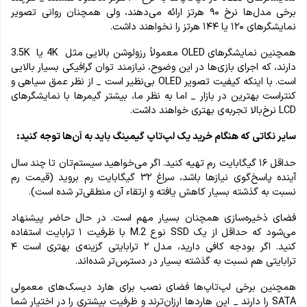
برخی مدل‌ها نرخ ۹۰ هرتز ارائه می‌دهند، ولی همچنان روانی تصویر
نمایشگرهای ۱۲۰ یا ۱۴۴ هرتز را نخواهند داشت.
همچنین نمایشگرهای OLED معمولاً رزولوشن بالایی مثل 4K یا 3.5K
دارند، که اجرای بازی‌ها در این وضوح، نیازمند توان گرافیکی بسیار بالایی
است. با اینکه کیفیت تصویر OLED بی‌نظیر است _ از نظر عمق سیاهی و
کنتراست بهترین در بازار _ اما به نظر ما، بیشتر گیمرها با نمایشگرهای
LCD نرخ‌بالا تجربه‌ی بهتری خواهند داشت.
سایر نکاتی که هنگام خرید یک لپ‌تاپ گیمینگ باید به آن‌ها توجه کنید:
حداقل ۱۶ گیگابایت رم تهیه کنید. اگر می‌خواهید سیستم‌تان تا چند سال
آینده پاسخ‌گوی نیازها باشد، سراغ ۳۲ گیگابایت رم بروید (قیمت رم
نسبت به گذشته بسیار کاهش یافته و ارتقاء آن منطقی‌تر شده است).
فضای ذخیره‌سازی همچنان بسیار مهم است. در حال حاضر پیشنهاد
می‌شود که حداقل از یک SSD نوع M.2 با ظرفیت ۱ ترابایت استفاده
کنید. اگر بودجه کافی دارید، مدل ۲ ترابایتی گزینه‌ی بهتری است ۴
ترابایتی هم نسبت به گذشته بسیار در دسترس‌تر شده‌اند.
همچنین برخی لپ‌تاپ‌ها فضای نصب برای هارد دیسک‌های معمولی
SATA را دارند _ این هاردها ارزان‌ترند و ظرفیت بیشتری را در اختیار شما