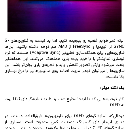
البته نمی‌خوایم قضیه رو پیچیده کنیم، اما بد نیست به فناوری‌های G-
SYNC از انویدیا و FreeSync از AMD هم توجه داشته باشید. این‌ها
فناوری‌هایی برای همگام‌سازی تطبیقی (Adaptive Sync) هستند که نرخ
نوسازی نمایشگر را با فریم ریت بازی هماهنگ می‌کنند. این هماهنگی
باعث می‌شود پارگی تصویر کاهش یابد و تجربه‌ی بازی روان‌تر باشد. این
فناوری‌ها را می‌توان نوعی مزیت اضافه روی مانیتورهایی با نرخ نوسازی
بالا دانست.
یک نکته دیگر:
اکثر توصیه‌هایی که تا اینجا مطرح شد مربوط به نمایشگرهای LCD بود،
نه OLED .
درحالی‌که نمایشگرهای OLED برای تلویزیون‌ها فوق‌العاده هستند، در
دنیای لپ‌تاپ‌های گیمینگ وضعیت کمی متفاوت است. بسیاری از
نمایشگرهای OLED در لپ‌تاپ‌ها به نرخ ۶۰ هرتز محدود هستند _ هرچند