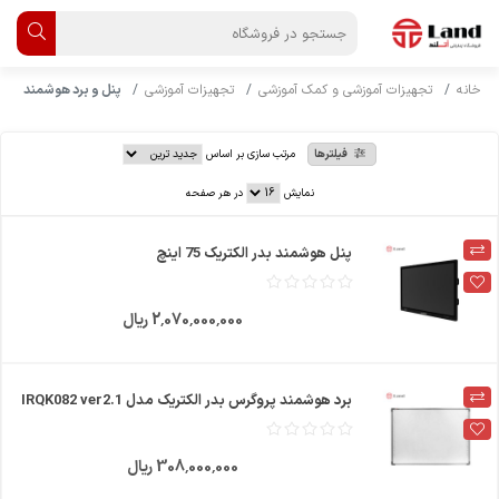
خانه
تجهیزات آموزشی و کمک آموزشی
تجهیزات آموزشی
پنل و برد هوشمند
فیلترها
مرتب سازی بر اساس
نمایش
در هر صفحه
پنل هوشمند بدر الکتریک 75 اینچ
2٬070٬000٬000 ریال
برد هوشمند پروگرس بدر الکتریک مدل IRQK082 ver2.1
308٬000٬000 ریال