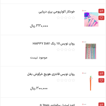
خودکار آکواریومی پری دریایی
330٬000 ریال
روان نویس 10 رنگ HAPPY DAY
موجود نیست
روان نویس فانتزی هویج خرگوش بغل
300٬000 ریال
اتود استیل سالوادور 0.7mm