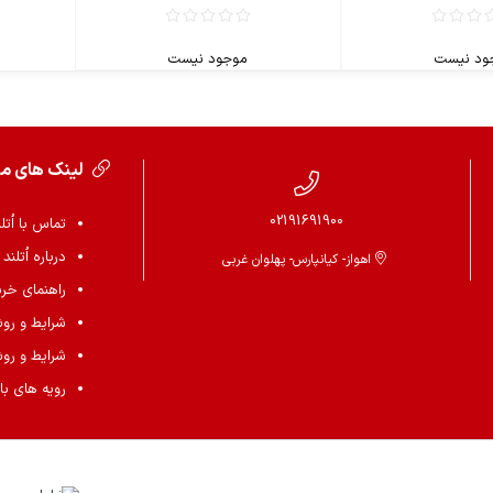
ود نیست
موجود نیست
لینک های م
02191691900
تماس با اُتل
درباره اُتلند
اهواز- کیانپارس- پهلوان غربی
راهنمای خرید 
شرایط و رو
شرایط و رو
رویه های باز