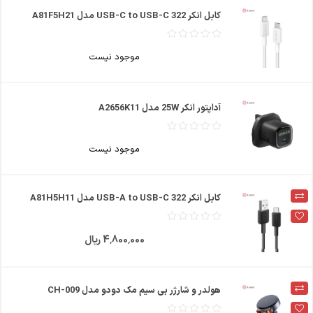
کابل انکر 322 USB-C to USB-C مدل A81F5H21
موجود نیست
آداپتور انکر 25W مدل A2656K11
موجود نیست
کابل انکر 322 USB-A to USB-C مدل A81H5H11
4٬800٬000 ریال
هولدر و شارژر بی سیم مک دودو مدل CH-009