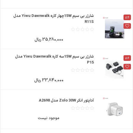
شارژر بی سیم 15Wچهار کاره Yiwu Dawnwalk مدل
R11S
35٬280٬000 ریال
شارژر بی سیم 15Wسه کاره Yiwu Dawnwalk مدل
P15
33٬840٬000 ریال
آداپتور انکر Zolo 30W مدل A2698
موجود نیست