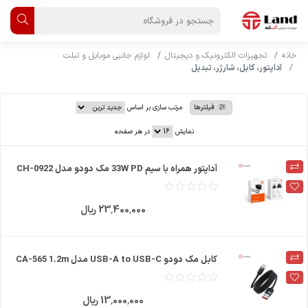
خانه
تجهیزات الکترونیک و دیجیتال
لوازم جانبی موبایل و تبلت
آداپتور، کابل، شارژر، تبدیل
فیلترها
مرتب سازی بر اساس
نمایش
در هر صفحه
آداپتور همراه با سیم 33W PD مک دودو مدل CH-0922
23٬400٬000 ریال
کابل مک دودو USB-A to USB-C مدل CA-565 1.2m
13٬000٬000 ریال