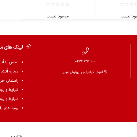
ود نیست
موجود نیست
لینک های م
02191691900
تماس با اُتل
درباره اُتلند
اهواز- کیانپارس- پهلوان غربی
راهنمای خرید 
شرایط و رو
شرایط و رو
رویه های باز