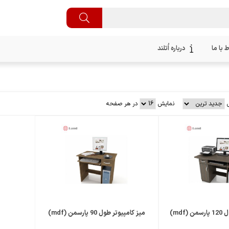
ط با ما
درباره اُتلند
نمایش
در هر صفحه
mdf)
میز کامپیوتر طول 90 پارسمن (mdf)