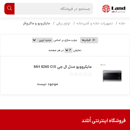
خانه
تجهیزات خانه و آشپزخانه
لوازم برقی
مایکرویو و ماکروفر
فیلترها
مرتب سازی بر اساس
نمایش
در هر صفحه
مایکروویو مدل ال جی MH 8265 CIS
موجود نیست
فروشگاه اینترنتی اُتلند