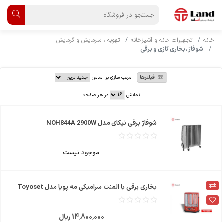
خانه
تجهیزات خانه و آشپزخانه
تهویه ، سرمایش و گرمایش
شوفاژ ،بخاری گازی و برقی
فیلترها
مرتب سازی بر اساس
نمایش
در هر صفحه
شوفاژ برقی نیکای مدل NOH844A 2900W
موجود نیست
بخاری برقی با المنت سرامیکی مه پویا مدل Toyoset
14٬800٬000 ریال