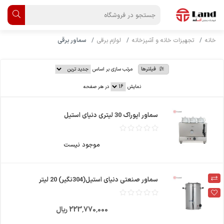
خانه
تجهیزات خانه و آشپزخانه
لوازم برقی
سماور برقی
فیلترها
مرتب سازی بر اساس
نمایش
در هر صفحه
سماور اپوراک 30 لیتری دنیای استیل
موجود نیست
سماور صنعتی دنیای استیل(304نگیر) 20 لیتر
223٬770٬000 ریال