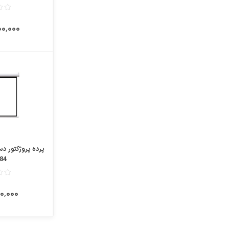
٬600٬000
مقایسه
84 اینچ 4:3
٬000٬000