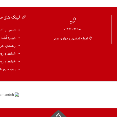
لینک های م
02191691900
تماس با اُتل
درباره اُتلند
اهواز- کیانپارس- پهلوان غربی
راهنمای خرید 
شرایط و رو
شرایط و رو
رویه های باز