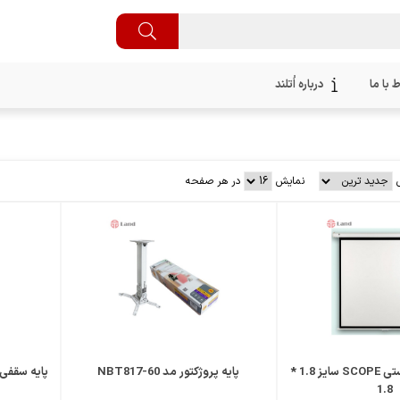
ط با ما
درباره اُتلند
نمایش
در هر صفحه
پرده پروژکتور دستی SCOPE سایز 1.8 *
پایه پروژکتور مد NBT817-60
1.8