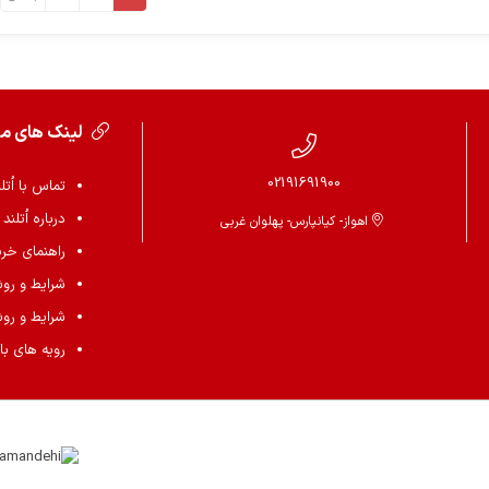
لینک های م
02191691900
تماس با اُتل
درباره اُتلند
اهواز- کیانپارس- پهلوان غربی
راهنمای خرید 
شرایط و رو
شرایط و رو
رویه های باز