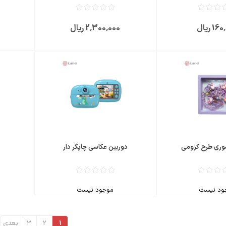
1 ریال
2٬300٬000 ریال
ری طرح کرومی
دوربین عکاسی چاپگر دار
ود نیست
موجود نیست
1
2
3
بعدی