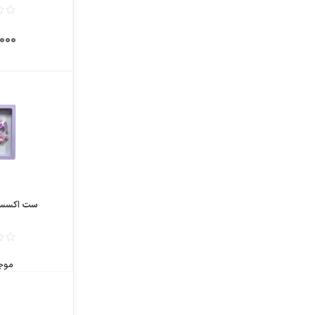
60٬000
ست اکسسو
موج