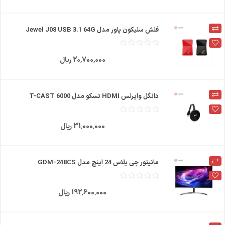
فلش سلیکون پاور مدل Jewel J08 USB 3.1 64G
20٬700٬000 ریال
دانگل وایرلس HDMI تسکو مدل T-CAST 6000
31٬000٬000 ریال
مانیتور جی پلاس 24 اینچ مدل GDM-248CS
192٬600٬000 ریال