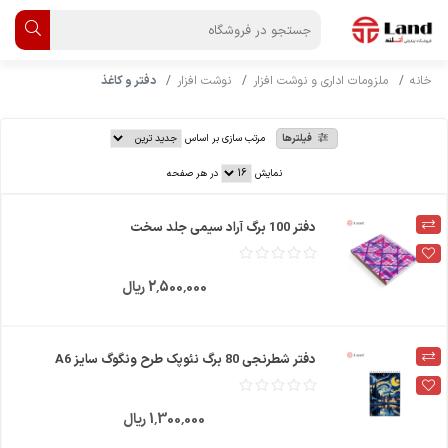
خانه
ملزومات اداری و نوشت افزار
نوشت افزار
دفتر و کاغذ
فیلترها
مرتب سازی بر اساس
نمایش
در هر صفحه
دفتر 100 برگ آراد سیمی جلد سخت
2٬500٬000 ریال
دفتر شطرنجی 80 برگ نئوپک طرح ونگوگ سایز A6
1٬300٬000 ریال