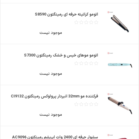
اتومو کراتینه حرفه ای رمینگتون S8590
موجود نیست
اتومو موهای خیس و خشک رمینگتون S7300
موجود نیست
فرکننده مو 32mm انبردار پرولوکس رمینگتون CI9132
موجود نیست
سشوار حرفه ای 2400 وات ابریشم رمینکتون AC9096