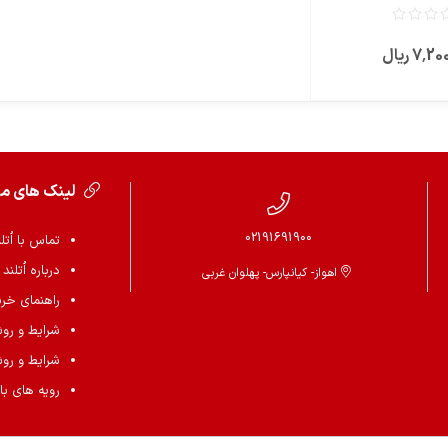
7٬ ریال
لینک های م
02191691900
تماس با اُتل
درباره اُتلند
اهواز- کیانپارس- پهلوان غربی
راهنمای خرید 
شرایط و رو
شرایط و رو
رویه های باز