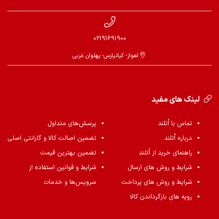
02191691900
اهواز- کیانپارس- پهلوان غربی
لینک های مفید
تماس با اُتلند
پرسش‌های متداول
درباره اُتلند
تضمین اصالت کالا و گارانتی اصلی
راهنمای خرید از اُتلند
تضمین بهترین قیمت
شرایط و روش های ارسال
شرایط و قوانین استفاده از
شرایط و روش های پرداخت
سرویس‌ها و خدمات
رویه های بازگرداندن کالا