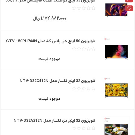
تلویزیون 55 اینچ هوشمند QLED هایسنس مدل 55Q7N
1٬174٬882٬000 ریال
تلویزیون 50 اینچ جی پلاس 4K مدل GTV - 50PU744N
موجود نیست
تلویزیون 32 اینچ نکسار مدل NTV-D32C412N
موجود نیست
تلویزیون 32 اینچ دی نکسار مدل NTV-D32A212N