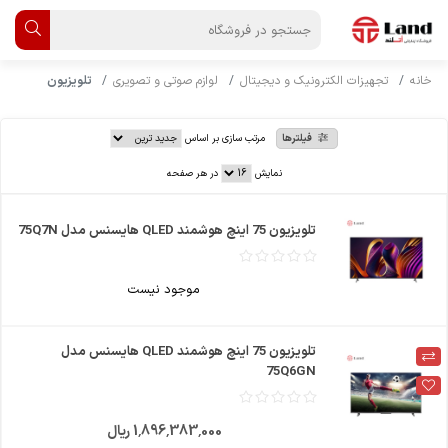
خانه
تجهیزات الکترونیک و دیجیتال
لوازم صوتی و تصویری
تلویزیون
فیلترها
مرتب سازی بر اساس
نمایش
در هر صفحه
تلویزیون 75 اینچ هوشمند QLED هایسنس مدل 75Q7N
موجود نیست
تلویزیون 75 اینچ هوشمند QLED هایسنس مدل
75Q6GN
1٬896٬383٬000 ریال