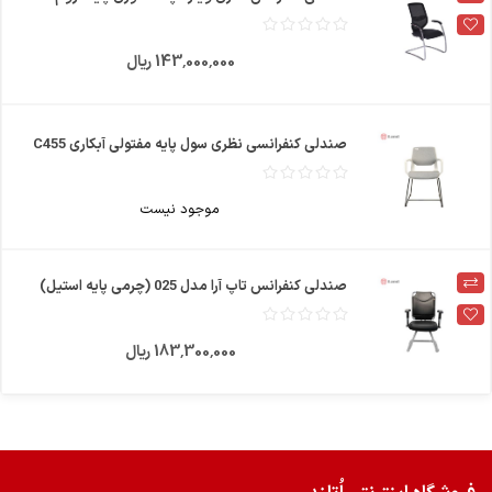
143٬000٬000 ریال
صندلی کنفرانسی نظری سول پایه مفتولی آبکاری C455
موجود نیست
صندلی کنفرانس تاپ آرا مدل 025 (چرمی پایه استیل)
183٬300٬000 ریال