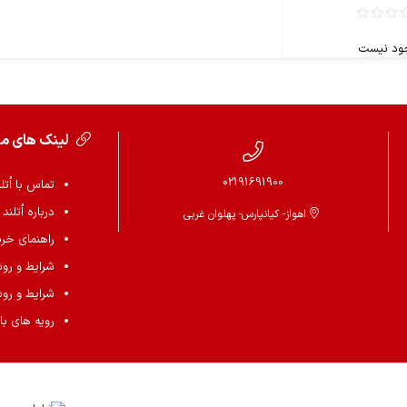
ود نیست
لینک های م
02191691900
تماس با اُتل
درباره اُتلند
اهواز- کیانپارس- پهلوان غربی
راهنمای خرید 
شرایط و رو
شرایط و رو
رویه های باز