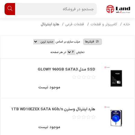
خانه
کامپیوتر و قطعات
قطعات فرعی
هارد اینترنال
فیلترها
مرتب سازی بر اساس
نمایش
در هر صفحه
SSD مدل GLOWY 960GB SATA3
موجود نیست
هارد اینترنال وسترن 1TB WD10EZEX SATA 6Gb/s
موجود نیست