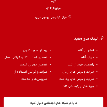
02191691900
اهواز- کیانپارس- پهلوان غربی
لینک های مفید
تماس با اُتلند
پرسش‌های متداول
درباره اُتلند
تضمین اصالت کالا و گارانتی اصلی
راهنمای خرید از اُتلند
تضمین بهترین قیمت
شرایط و روش های ارسال
شرایط و قوانین استفاده از
شرایط و روش های پرداخت
سرویس‌ها و خدمات
رویه های بازگرداندن کالا
ما را در شبکه های اجتماعی دنبال کنید: