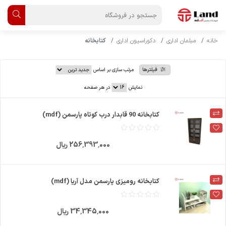
خانه
مبلمان اداری
دکوراسیون اداری
کتابخانه
فیلترها
مرتب سازی بر اساس
نمایش
در هر صفحه
کتابخانه 90 قابدار درب کوتاه پارسمن (mdf)
256٬393٬000 ریال
کتابخانه رومیزی پارسمن مدل آریا (mdf)
34٬345٬000 ریال