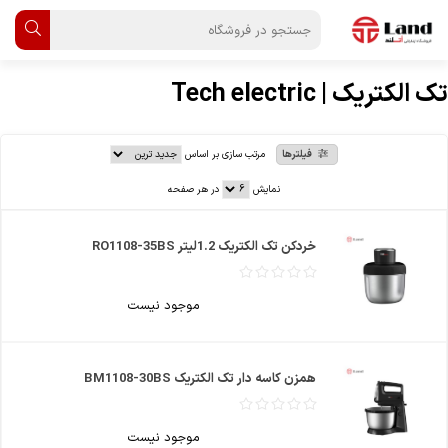
تک الکتریک | Tech electric
فیلترها
مرتب سازی بر اساس
نمایش
در هر صفحه
خردکن تک الکتریک 1.2لیتر RO1108-35BS
موجود نیست
همزن کاسه دار تک الکتریک BM1108-30BS
موجود نیست