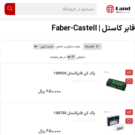
فابر کاستل | Faber-Castell
فیلترها
مرتب سازی بر اساس
نمایش
در هر صفحه
پاک کن فابرکاستل 188920
850٬000 ریال
پاک کن فابرکاستل 188730
650٬000 ریال