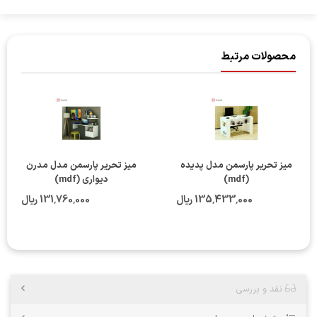
محصولات مرتبط
میز تحریر پارسمن مدل پدیده
میز تحریر پارسمن مدل مدرن
(mdf)
دیواری (mdf)
135٬433٬000 ریال
131٬760٬000 ریال
نقد و بررسی