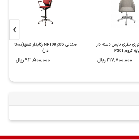
›
وری نظری نایس دسته دار
صندلی کانتر NR108 رکابدار شفق(دسته
ایه کروم P301
دار)
217٬800٬000 ریال
93٬500٬000 ریال