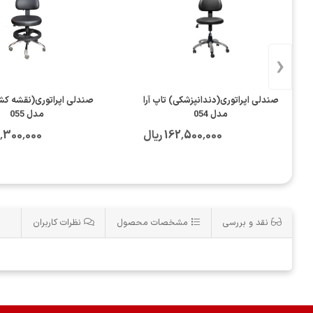
‹
صندلی اپراتوری(دندانپزشکی) تاپ آرا
صندلی اپراتوری(نقشه کشی
مدل 054
مدل 055
162٬500٬000 ریال
183٬300٬000
نقد و بررسی
مشخصات محصول
نظرات کاربران