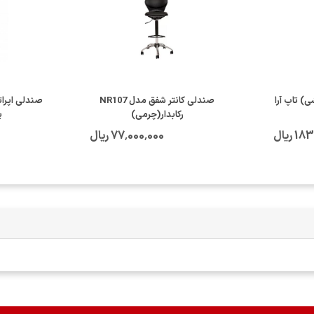
) تاپ آرا
صندلی کانتر شفق مدل NR107
صندلی اپرات
رکابدار(چرمی)
پ
 ریال
77٬000٬000 ریال