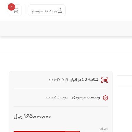
0
ورود به سیستم
شناسه کالا در انبار:
01010203019
وضعیت موجودی:
موجود نیست
165٬000٬000 ریال
تعداد: