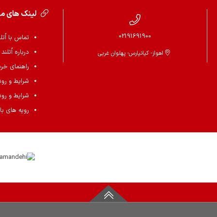
لینک های م
02191691900
تماس با اُتل
درباره اُتلند
اهواز- کیانپارس- پهلوان غربی
راهنمای خرید 
شرایط و رو
شرایط و رو
رویه های باز