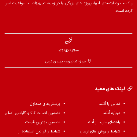
و کسب رضایتمندی آنها، پروژه های بزرگی را در زمینه تجهیزات با موفقیت اجرا
کرده است.
02191691900
اهواز- کیانپارس- پهلوان غربی
لینک های مفید
تماس با اُتلند
پرسش‌های متداول
درباره اُتلند
تضمین اصالت کالا و گارانتی اصلی
راهنمای خرید از اُتلند
تضمین بهترین قیمت
شرایط و روش های ارسال
شرایط و قوانین استفاده از