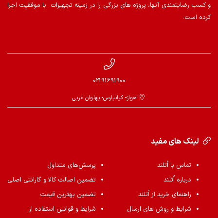
و کسب رضایتمندی آنها، پروژه های بزرگی را در زمینه تجهیزات با موفقیت اجرا
کرده است.
02191691900
اهواز- کیانپارس- پهلوان غربی
لینک های مفید
تماس با اُتلند
پرسش‌های متداول
درباره اُتلند
تضمین اصالت کالا و گارانتی اصلی
راهنمای خرید از اُتلند
تضمین بهترین قیمت
شرایط و روش های ارسال
شرایط و قوانین استفاده از