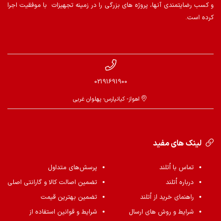
و کسب رضایتمندی آنها، پروژه های بزرگی را در زمینه تجهیزات با موفقیت اجرا
کرده است.
02191691900
اهواز- کیانپارس- پهلوان غربی
لینک های مفید
تماس با اُتلند
پرسش‌های متداول
درباره اُتلند
تضمین اصالت کالا و گارانتی اصلی
راهنمای خرید از اُتلند
تضمین بهترین قیمت
شرایط و روش های ارسال
شرایط و قوانین استفاده از