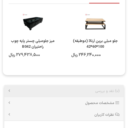
جلو مبلی برین آرنا3 (دوطبقه)
میز جلومبلی چستر پایه چوب
100*60*42
راحتیران B042
246٬240٬000 ریال
279٬438٬500 ریال
نقد و بررسی
مشخصات محصول
نظرات کاربران