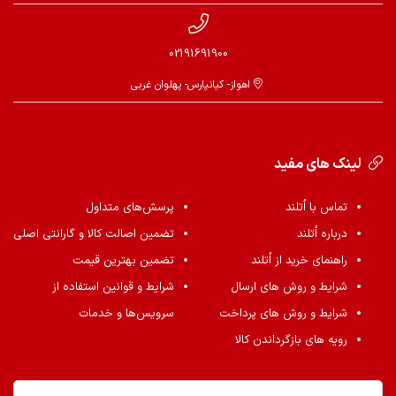
02191691900
اهواز- کیانپارس- پهلوان غربی
لینک های مفید
تماس با اُتلند
پرسش‌های متداول
درباره اُتلند
تضمین اصالت کالا و گارانتی اصلی
راهنمای خرید از اُتلند
تضمین بهترین قیمت
شرایط و روش های ارسال
شرایط و قوانین استفاده از
شرایط و روش های پرداخت
سرویس‌ها و خدمات
رویه های بازگرداندن کالا