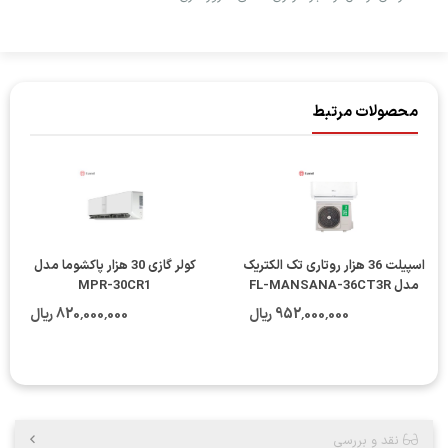
محصولات مرتبط
اسپیلت 36 هزار روتاری تک الکتریک
کولر گازی 30 هزار پاکشوما مدل
مدل FL-MANSANA-36CT3R
MPR-30CR1
فاقد لوله
952٬000٬000 ریال
820٬000٬000 ریال
نقد و بررسی