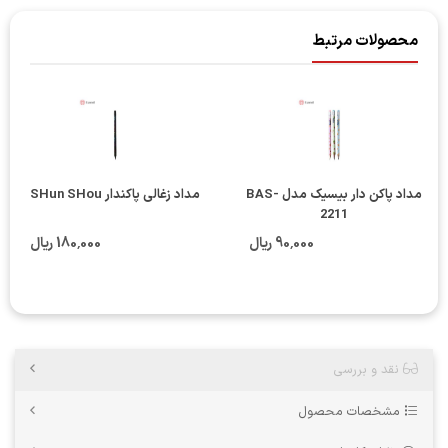
محصولات مرتبط
مداد پاکن دار بیسیک مدل BAS-
مداد زغالی پاکندار SHun SHou
2211
90٬000 ریال
180٬000 ریال
نقد و بررسی
مشخصات محصول