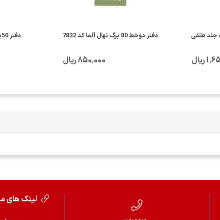
یسی پاپکو 60 برگ جلد طلقی
دفتر دوخط 80 برگ نهال آلما کد 7832
دفتر 50برگ دوخط سیمی کتیبه
 ریال
850٬000 ریال
لینک های م