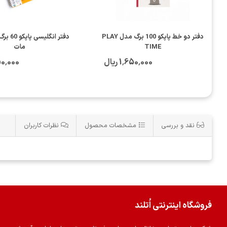
دفتر دو خط پاپکو 100 برگ مدل PLAY
دفتر انگل
TIME
مات
1٬650٬000 ریال
1٬650٬000
نقد و بررسی
مشخصات محصول
نظرات کاربران
فروشگاه اینترنتی اُتلند