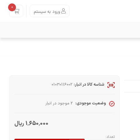
0
ورود به سیستم
شناسه کالا در انبار:
01030116002
وضعیت موجودی:
2 موجود در انبار
1٬650٬000 ریال
تعداد: