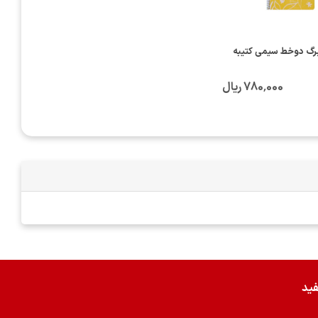
780٬000 ریال
فید