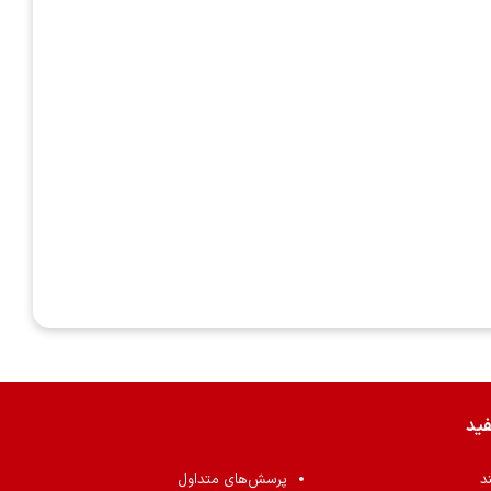
فید
ند
پرسش‌های متداول