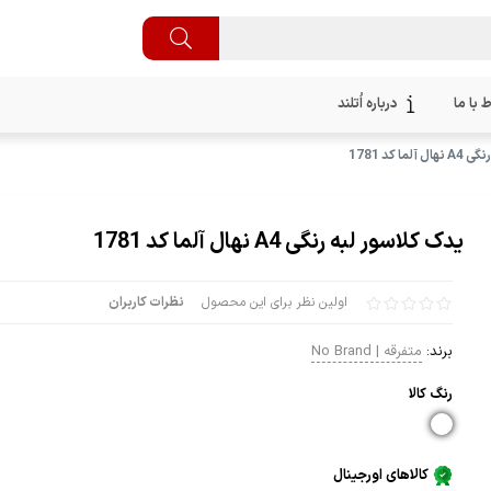
ط با ما
درباره اُتلند
ا کد 1781
یدک کلاسور لبه رنگی A4 نهال آلما کد 1781
اولین نظر برای این محصول
نظرات کاربران
برند:
متفرقه | No Brand
رنگ كالا
کالاهای اورجینال