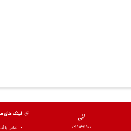
لینک های م
02191691900
تماس با اُتل