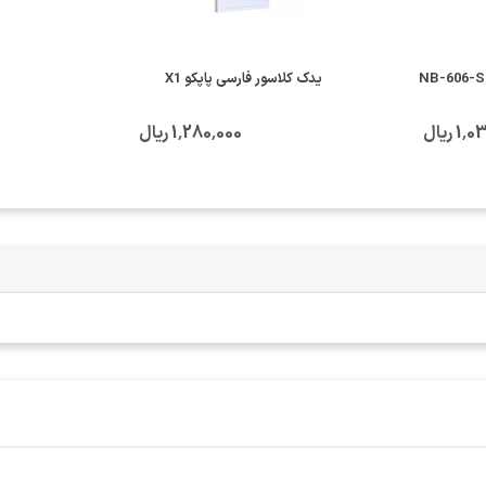
یدک کلاسور فارسی پاپکو X1
 ریال
1٬280٬000 ریال