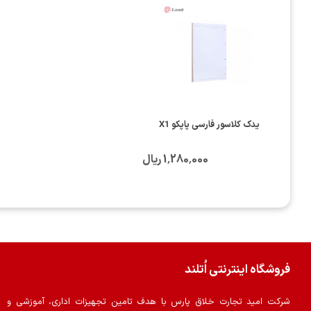
یدک کلاسور فارسی پاپکو X1
1٬280٬000 ریال
فروشگاه اینترنتی اُتلند
شرکت امید تجارت خلاق پارس با هدف تامین تجهیزات اداری، آموزشی و