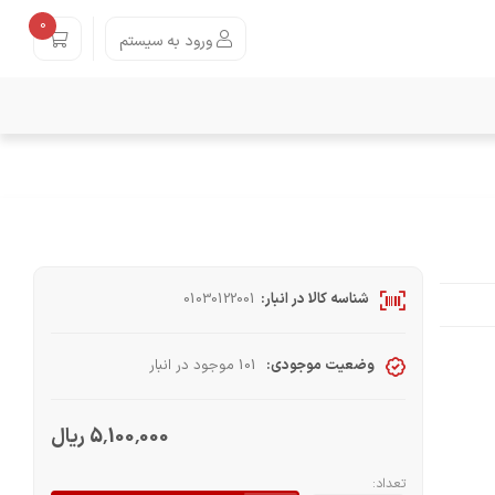
0
ورود به سیستم
شناسه کالا در انبار:
01030122001
وضعیت موجودی:
101 موجود در انبار
5٬100٬000 ریال
تعداد: