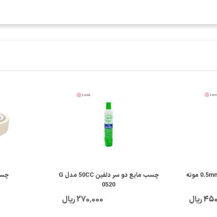
روان نویس کریتورز کلاس 0.5mm مونه
چسب مایع دو سر دلفین 50CC مدل G
چسب 
0520
 ریال
270٬000 ریال