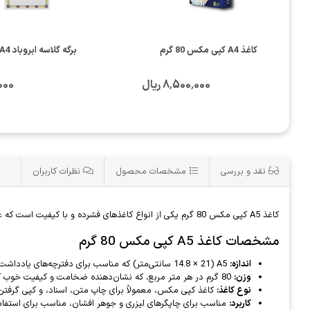
کاغذ A4 کپی مکس 80 گرم
برگه گلاسه ابروباد A4 سخن
8٬500٬000 ریال
5٬000
نقد و بررسی
مشخصات محصول
نظرات کاربران
کاغذ A5 کپی مکس 80 گرم یکی از انواع کاغذهای فشرده و با کیفیت است که عمدتاً برای چاپ و کپی در ادارات، مدارس و خانه‌ها استفاده می‌شود. در ادامه، جزئیات پایه‌ای درباره این نوع کاغذ آورده شده است:
مشخصات کاغذ A5 کپی مکس 80 گرم
اندازه:
A5 (14.8 × 21 سانتی‌متر) که مناسب برای دفترچه‌های یادداشت، کارت‌های کوچک، یا کارهای شخصی است.
وزن:
80 گرم در هر متر مربع، که نشان‌دهنده ضخامت و کیفیت خوب کاغذ است و در مقایسه با کاغذهای سبک‌تر، استحکام بیشتری دارد.
نوع کاغذ:
کاغذ کپی مکس، معمولاً برای چاپ متن، اسناد، و کپی گرفت
کاربرد:
مناسب برای چاپگرهای لیزری و جوهر افشان، مناسب برای استفاده