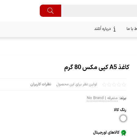
ط با ما
درباره اُتلند
کاغذ A5 کپی مکس 80 گرم
اولین نظر برای این محصول
نظرات کاربران
برند:
متفرقه | No Brand
رنگ كالا
کالاهای اورجینال