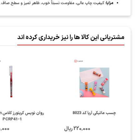
مزایا:
کیفیت چاپ عالی، مقاومت نسبتاً خوب، ظاهر تمیز و سطح صاف.
مشتریانی این کالا ها را نیز خریداری کرده اند
چسب ماتیکی آریا کد 8023
PCRP41-1
220٬000 ریال
450٬000