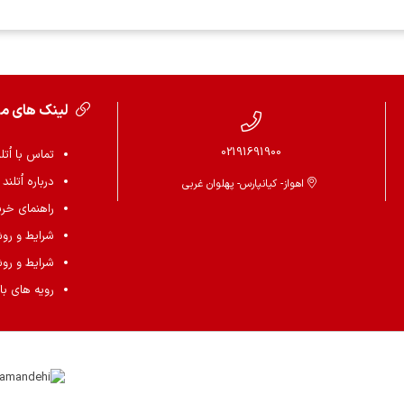
لینک های م
02191691900
تماس با اُتل
درباره اُتلند
اهواز- کیانپارس- پهلوان غربی
راهنمای خرید 
شرایط و رو
شرایط و رو
رویه های باز