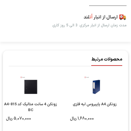
--------------------------------
ارسال از انبار
اُت
لند
مدت زمان ارسال از انبار مرکزی: 3 الی 5 روز کاری
محصولات مرتبط
زونکن A4 پاپیروس لبه فلزی
زونکن 4 سانت متالیک کد A4-815
BC
1٬680٬000 ریال
5٬070٬000 ریال