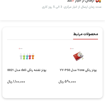
ارسال از انبار
اُت
لند
مدت زمان ارسال از انبار مرکزی: 3 الی 5 روز کاری
محصولات مرتبط
پونز رنگی Yone مدل YY-P50
پونز نقشه رنگی deli مدل 0021
590٬000 ریال
1٬100٬000 ریال