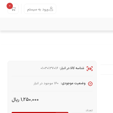
0
ورود به سیستم
شناسه کالا در انبار:
01030137016
وضعیت موجودی:
160 موجود در انبار
1٬250٬000 ریال
تعداد: