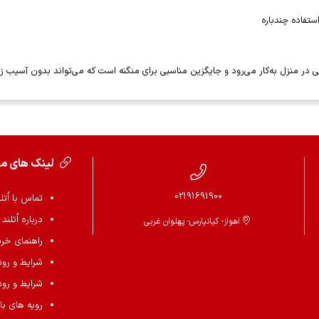
تفاده چندباره
ی در منزل به‌کار می‌رود و جایگزین مناسبی برای منگنه است که می‌تواند بدون آسیب زدن 
لینک های م
02191691900
تماس با اُتل
درباره اُتلند
اهواز- کیانپارس- پهلوان غربی
راهنمای خرید 
شرایط و رو
شرایط و رو
رویه های باز