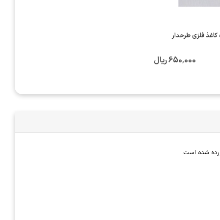
 کاغذ فلزی طرحدار
650٬000 ریال