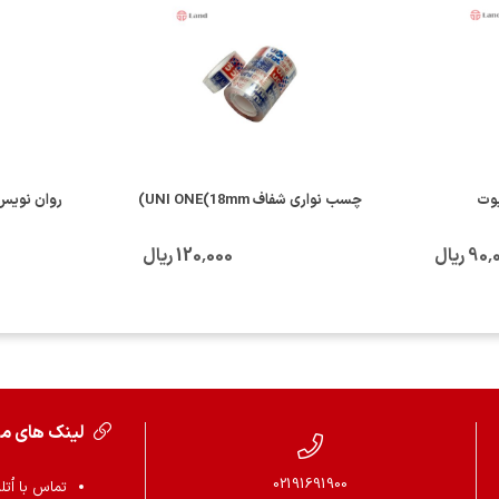
یوت
چسب نواری شفاف UNI ONE(18mm)
9 ریال
120٬000 ریال
لینک های م
02191691900
تماس با اُتل