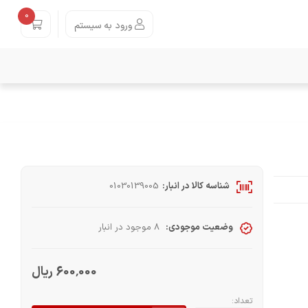
0
ورود به سیستم
شناسه کالا در انبار:
01030139005
وضعیت موجودی:
8 موجود در انبار
600٬000 ریال
تعداد: