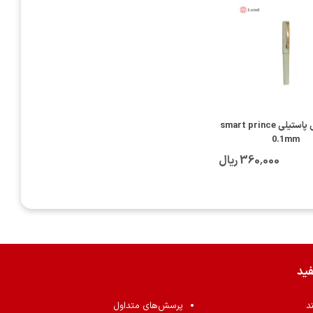
روان نویس پاستیلی smart prince
0.1mm
360٬000 ریال
فید
ند
پرسش‌های متداول