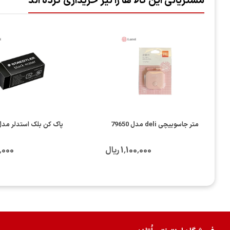
مشتریانی این کالا ها را نیز خریداری کرده اند
متر جاسوییچی deli مدل 79650
پاک کن بلک استدلر مدل 26B4
1٬100٬000 ریال
80٬000