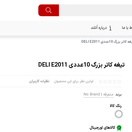
ط با ما
درباره اُتلند
 کاتر بزرگ 10عددی DELI E2011
تیغه کاتر بزرگ 10عددی DELI E2011
اولین نظر برای این محصول
نظرات کاربران
برند:
متفرقه | No Brand
رنگ كالا
کالاهای اورجینال