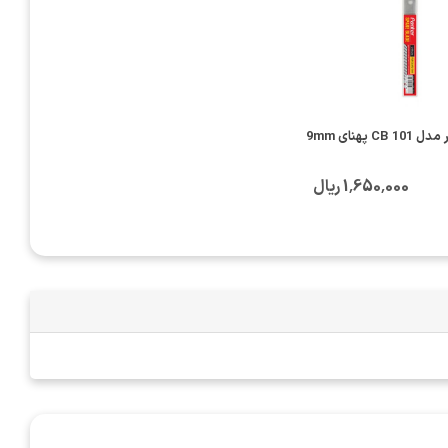
CB پهنای 9mm
1٬650٬000 ریال