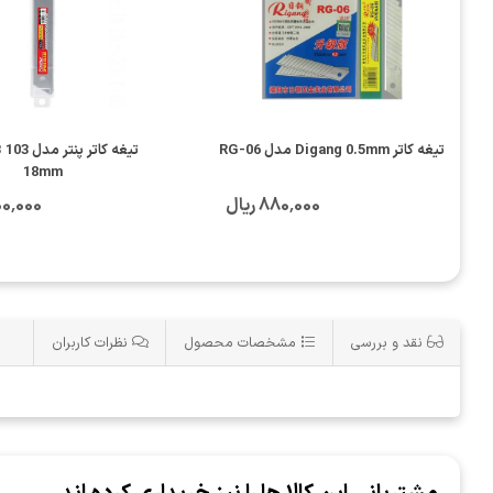
تیغه کاتر Digang 0.5mm مدل RG-06
18mm
880٬000 ریال
2٬200٬000
نقد و بررسی
مشخصات محصول
نظرات کاربران