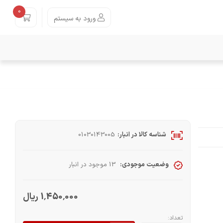
0
ورود به سیستم
شناسه کالا در انبار:
01030143005
وضعیت موجودی:
13 موجود در انبار
1٬450٬000 ریال
تعداد: