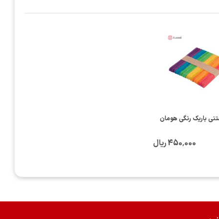
نی باریک رنگی هومان
450٬000 ریال