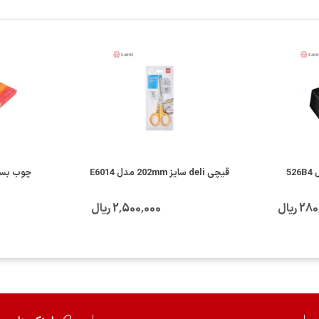
5
قیچی deli سایز 202mm مدل E6014
چوب بست
2 ریال
2٬500٬000 ریال