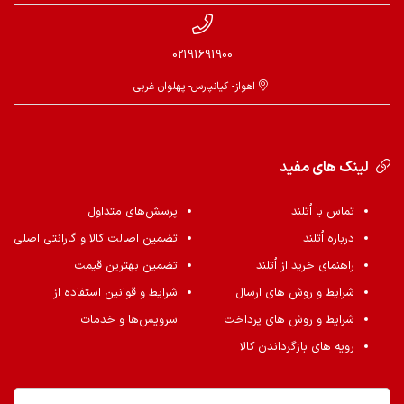
02191691900
اهواز- کیانپارس- پهلوان غربی
لینک های مفید
تماس با اُتلند
پرسش‌های متداول
درباره اُتلند
تضمین اصالت کالا و گارانتی اصلی
راهنمای خرید از اُتلند
تضمین بهترین قیمت
شرایط و روش های ارسال
شرایط و قوانین استفاده از
شرایط و روش های پرداخت
سرویس‌ها و خدمات
رویه های بازگرداندن کالا