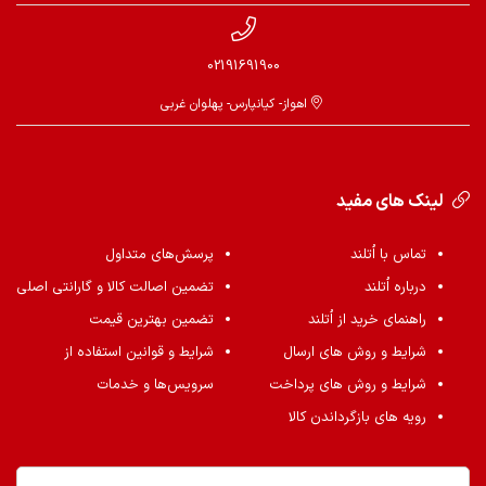
02191691900
اهواز- کیانپارس- پهلوان غربی
لینک های مفید
تماس با اُتلند
پرسش‌های متداول
درباره اُتلند
تضمین اصالت کالا و گارانتی اصلی
راهنمای خرید از اُتلند
تضمین بهترین قیمت
شرایط و روش های ارسال
شرایط و قوانین استفاده از
شرایط و روش های پرداخت
سرویس‌ها و خدمات
رویه های بازگرداندن کالا