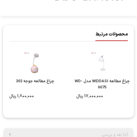
محصولات مرتبط
چراغ مطالعه WEIDASI مدل WD-
چراغ مطالعه جوجه 302
6075
17٬000٬000 ریال
1٬800٬000 ریال
نقد و بررسی