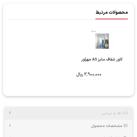
محصولات مرتبط
کاور شفاف سایز A5 مهرآور
2٬900٬000 ریال
نقد و بررسی
مشخصات محصول