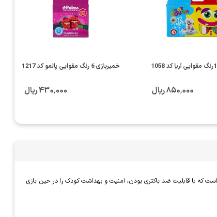
خمیربازی 6 رنگ مقوایی پالمو کد 1217
850٬000 ریال
430٬000 ریال
نکو یکی از محصولات کودکانه و آموزشی است که برای نقاشی و خلاقیت کودکان طراحی شده است. این ست شامل 6 رنگ مختلف است که با قابلیت ضد باکتری بودن، امنیت و بهداشت کودک را در حین بازی