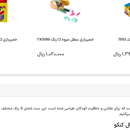
خمیربازی سطل میوه 12رنگ TK5086
خمیربازی 12رنگ مقوایی آریا کد 1058
 ریال
1٬020٬000 ریال
رنگ انگشتی 6 رنگ آنتی باکتریال ک
‌کنیم: