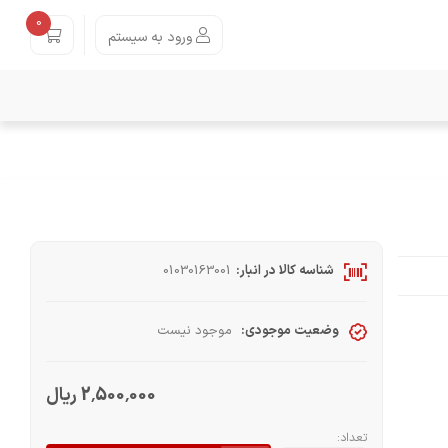
0
ورود به سیستم
شناسه کالا در انبار:
01030163001
وضعیت موجودی:
موجود نیست
2٬500٬000 ریال
تعداد: