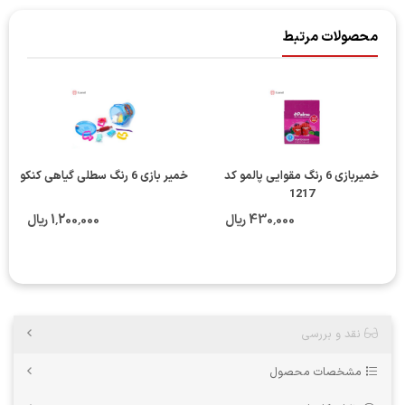
محصولات مرتبط
خمیربازی 6 رنگ مقوایی پالمو کد
خمیر بازی 6 رنگ سطلی گیاهی کنکو
1217
430٬000 ریال
1٬200٬000 ریال
نقد و بررسی
مشخصات محصول