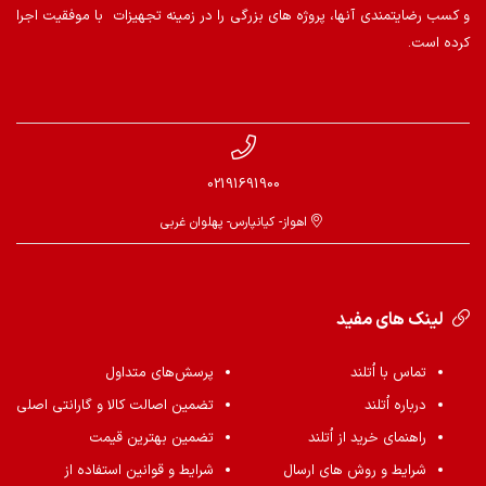
و کسب رضایتمندی آنها، پروژه های بزرگی را در زمینه تجهیزات با موفقیت اجرا
کرده است.
02191691900
اهواز- کیانپارس- پهلوان غربی
لینک های مفید
تماس با اُتلند
پرسش‌های متداول
درباره اُتلند
تضمین اصالت کالا و گارانتی اصلی
راهنمای خرید از اُتلند
تضمین بهترین قیمت
شرایط و روش های ارسال
شرایط و قوانین استفاده از