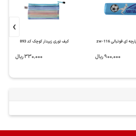
›
ه ای فوتبالی zw-116
کیف توری زیپدار کوچک کد 893
900٬000 ریال
330٬000 ریال