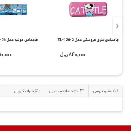
‹
جامدادی فلزی عروسکی مدل ZL-126-2
جامدادی دولبه مدل PP-1924-06
840٬000 ریال
1٬450٬000
نقد و بررسی
مشخصات محصول
نظرات کاربران