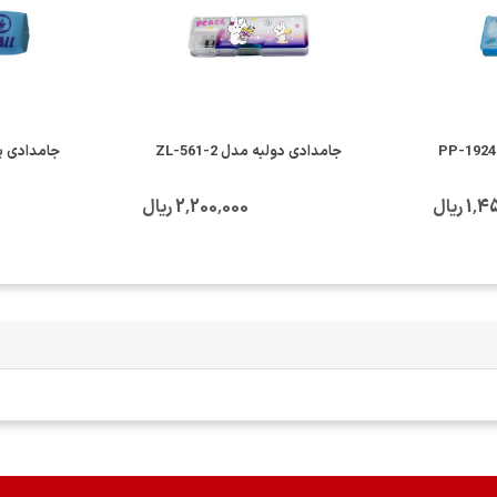
جامدادی دولبه مدل ZL-561-2
جامدادی پارچ
 ریال
2٬200٬000 ریال