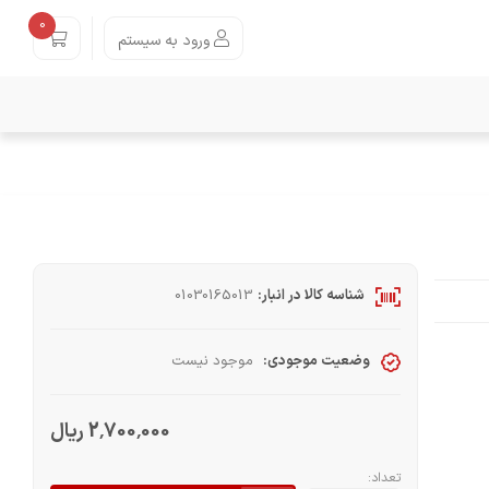
0
ورود به سیستم
شناسه کالا در انبار:
01030165013
وضعیت موجودی:
موجود نیست
2٬700٬000 ریال
تعداد: