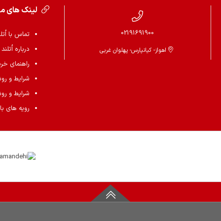
لینک های م
02191691900
تماس با اُتل
درباره اُتلند
اهواز- کیانپارس- پهلوان غربی
راهنمای خرید 
شرایط و رو
شرایط و رو
رویه های باز