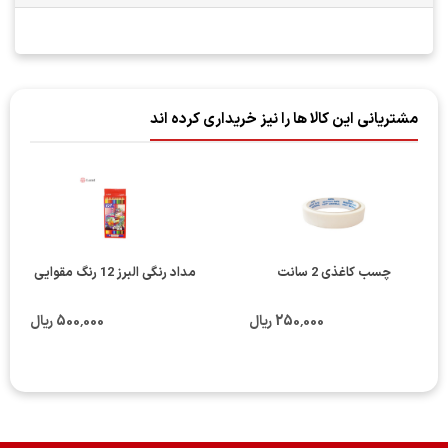
مشتریانی این کالا ها را نیز خریداری کرده اند
چسب کاغذی 2 سانت
مداد رنگی البرز 12 رنگ مقوایی
250٬000 ریال
500٬000 ریال