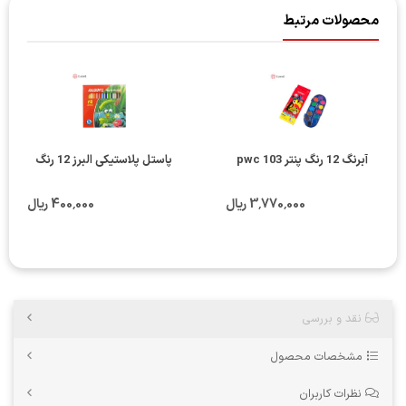
محصولات مرتبط
آبرنگ 12 رنگ پنتر pwc 103
پاستل پلاستیکی البرز 12 رنگ
3٬770٬000 ریال
400٬000 ریال
نقد و بررسی
مشخصات محصول
نظرات کاربران