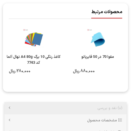
محصولات مرتبط
مقوا 70 در 50 فابریانو
کاغذ رنگی 10 برگ A4 80g نهال آلما
کد 7743
880٬000 ریال
280٬000 ریال
نقد و بررسی
مشخصات محصول