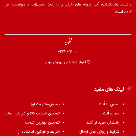
و کسب رضایتمندی آنها، پروژه های بزرگی را در زمینه تجهیزات با موفقیت اجرا
کرده است.
02191691900
اهواز- کیانپارس- پهلوان غربی
لینک های مفید
تماس با اُتلند
پرسش‌های متداول
درباره اُتلند
تضمین اصالت کالا و گارانتی اصلی
راهنمای خرید از اُتلند
تضمین بهترین قیمت
شرایط و روش های ارسال
شرایط و قوانین استفاده از