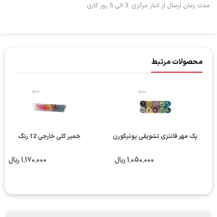
مدت زمان ارسال از انبار مرکزی: 3 الی 5 روز کاری
محصولات مرتبط
پک مهر فانتزی تشویقی یونیکورن
خمیر کلی خارجی 12 رنگ
1٬050٬000 ریال
1٬170٬000 ریال