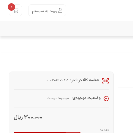
0
ورود به سیستم
شناسه کالا در انبار:
01030167048
وضعیت موجودی:
موجود نیست
300٬000 ریال
تعداد: