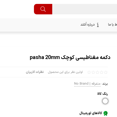
ط با ما
درباره اُتلند
دکمه مغناطیسی کوچک pasha 20mm
اولین نظر برای این محصول
نظرات کاربران
برند:
متفرقه | No Brand
رنگ كالا
کالاهای اورجینال